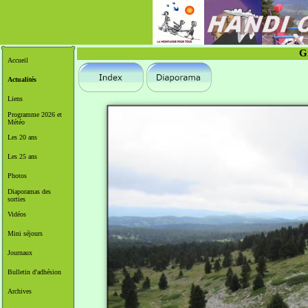
G
Accueil
Actualités
Liens
Programme 2026 et
Météo
Les 20 ans
Les 25 ans
Photos
Diaporamas des
sorties
Vidéos
Mini séjours
Journaux
Bulletin d'adhésion
Archives