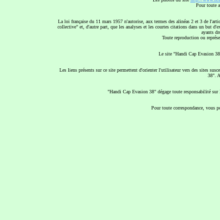
Pour toute a
La loi française du 11 mars 1957 n'autorise, aux termes des alinéas 2 et 3 de l'arti
collective" et, d'autre part, que les analyses et les courtes citations dans un but d'
ayants dro
Toute reproduction ou représen
Le site "Handi Cap Evasion 38"
Les liens présents sur ce site permettent d'orienter l'utilisateur vers des sites s
38". A
"Handi Cap Evasion 38" dégage toute responsabilité sur le
Pour toute correspondance, vous po