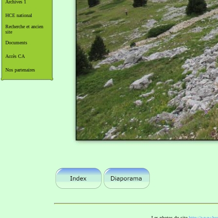
Archives 1
HCE national
Recherche et ancien
site
Documents
Accès CA
Nos partenaires
Les photos du site
http://www.hce