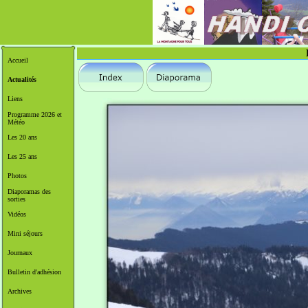
Accueil
Actualités
Liens
Programme 2026 et
Météo
Les 20 ans
Les 25 ans
Photos
Diaporamas des
sorties
Vidéos
Mini séjours
Journaux
Bulletin d'adhésion
Archives