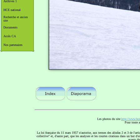
Archives 1
HCE national
Recherche et ancien
site
Documents
Accès CA
Nos partenaires
Les photos du site
http://www.hce
Pour toute a
La loi française du 11 mars 1957 n'autorise, aux termes des alinéas 2 et 3 de l'arti
collective" et, d'autre part, que les analyses et les courtes citations dans un but d'
ayants dro