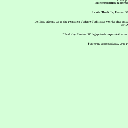
Toute reproduction ou représen
Le site "Handi Cap Evasion 38"
Les liens présents sur ce site permettent d'orienter l'utilisateur vers des sites s
38". A
"Handi Cap Evasion 38" dégage toute responsabilité sur le
Pour toute correspondance, vous po