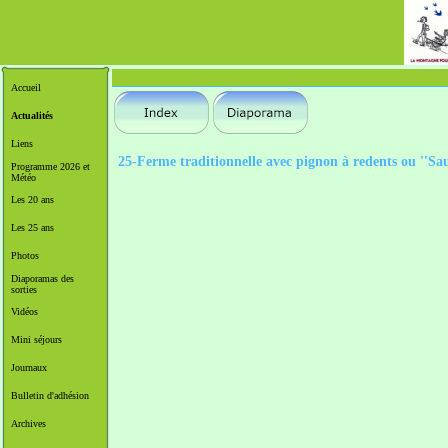
Accueil
Actualités
Liens
25-Ferme traditionnelle avec pignon à redents ou ''S
Programme 2026 et
Météo
Les 20 ans
Les 25 ans
Photos
Diaporamas des
sorties
Vidéos
Mini séjours
Journaux
Bulletin d'adhésion
Archives