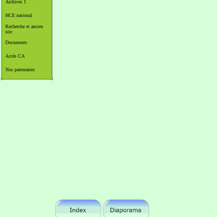
Archives 1
HCE national
Recherche et ancien
site
Documents
Accès CA
Nos partenaires