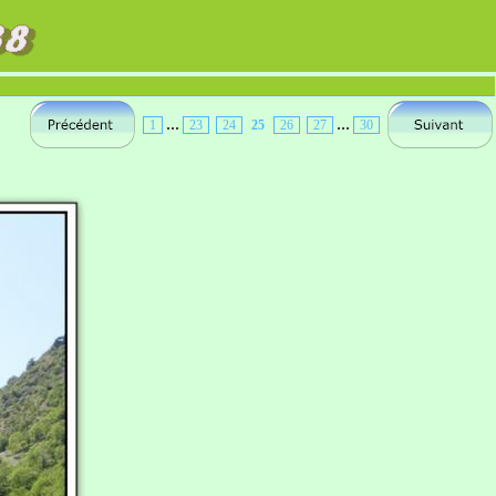
...
...
1
23
24
25
26
27
30