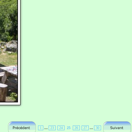
...
...
1
23
24
25
26
27
30