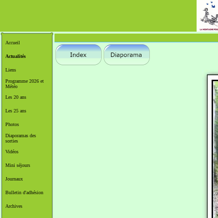
Accueil
Actualités
Liens
Programme 2026 et
Météo
Les 20 ans
Les 25 ans
Photos
Diaporamas des
sorties
Vidéos
Mini séjours
Journaux
Bulletin d'adhésion
Archives