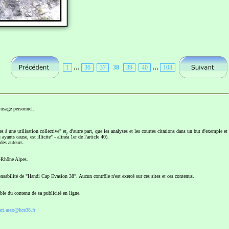
...
...
1
36
37
38
39
40
108
usage personnel.
 à une utilisation collective" et, d'autre part, que les analyses et les courtes citations dans un but d'exemple et
yants cause, est illicite" - alinéa 1er de l'article 40).
des auteurs.
e-Rhône Alpes.
sponsabilité de "Handi Cap Evasion 38". Aucun contrôle n'est exercé sur ces sites et ces contenus.
ble du contenu de sa publicité en ligne.
act.asso@hce38.fr