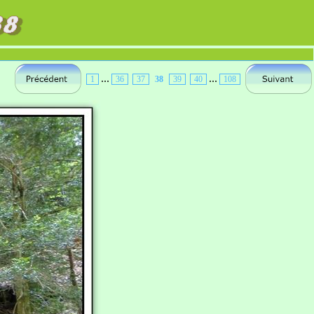
...
...
1
36
37
38
39
40
108