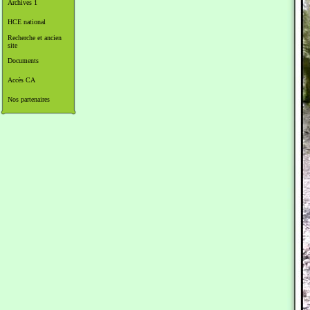
Archives 1
HCE national
Recherche et ancien
site
Documents
Accès CA
Nos partenaires