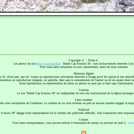
Copyright © – Pierre A.
Les photos du site
http://www.hce38.fr
- Handi Cap Evasion 38 - sont exclusivement réservées à un 
Pour toute autre utilisation ou tout commentaire, merci de nous contacter
Mentions légales
e 41, d'une part, que les "copies ou reproductions strictement réservées à l'usage privé du copiste et non destinées
résentation ou reproduction intégrale, ou partielle, faite sans le consentement de l'auteur ou de ses ayants droit ou a
Toute reproduction ou représentation de textes ou photos ne peut pas se faire sans l'autorisation 
Contenu
Le site "Handi Cap Evasion 38" est indépendant de tout site institutionnel de la région Auvergn
Liens externes
rs des sites susceptibles de l'intéresser. Le contenu de ces sites externes ne peut en aucune manière engager la re
Publicité
Evasion 38" dégage toute responsabilité sur le contenu des publicités diffusées. Seul l'annonceur reste responsa
Contact
Pour toute correspondance, vous pouvez utiliser le formulaire de contact ou envoyer un mail à :
cont