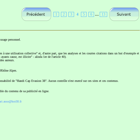
...
1
2
3
4
5
6
13
usage personnel.
 à une utilisation collective" et, d'autre part, que les analyses et les courtes citations dans un but d'exemple et
yants cause, est illicite" - alinéa 1er de l'article 40).
des auteurs.
e-Rhône Alpes.
sponsabilité de "Handi Cap Evasion 38". Aucun contrôle n'est exercé sur ces sites et ces contenus.
ble du contenu de sa publicité en ligne.
act.asso@hce38.fr