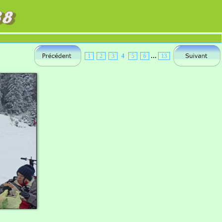
...
1
2
3
4
5
6
13