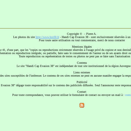
Copyright © – Pierre A.
Les photos du site
http://www.hce38.fr
- Handi Cap Evasion 38 - sont exclusivement réservées à un 
Pour toute autre utilisation ou tout commentaire, merci de nous contacter
Mentions légales
e 41, d'une part, que les "copies ou reproductions strictement réservées à l'usage privé du copiste et non destinées
résentation ou reproduction intégrale, ou partielle, faite sans le consentement de l'auteur ou de ses ayants droit ou a
Toute reproduction ou représentation de textes ou photos ne peut pas se faire sans l'autorisation 
Contenu
Le site "Handi Cap Evasion 38" est indépendant de tout site institutionnel de la région Auvergn
Liens externes
rs des sites susceptibles de l'intéresser. Le contenu de ces sites externes ne peut en aucune manière engager la re
Publicité
Evasion 38" dégage toute responsabilité sur le contenu des publicités diffusées. Seul l'annonceur reste responsa
Contact
Pour toute correspondance, vous pouvez utiliser le formulaire de contact ou envoyer un mail à :
cont