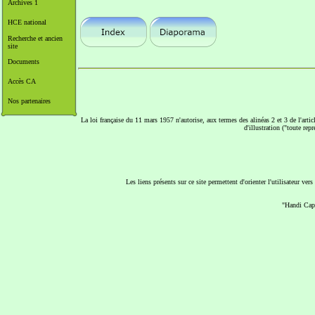
Archives 1
HCE national
Recherche et ancien
site
Documents
Accès CA
Nos partenaires
La loi française du 11 mars 1957 n'autorise, aux termes des alinéas 2 et 3 de l'articl
d'illustration ("toute rep
Les liens présents sur ce site permettent d'orienter l'utilisateur ve
"Handi Cap 