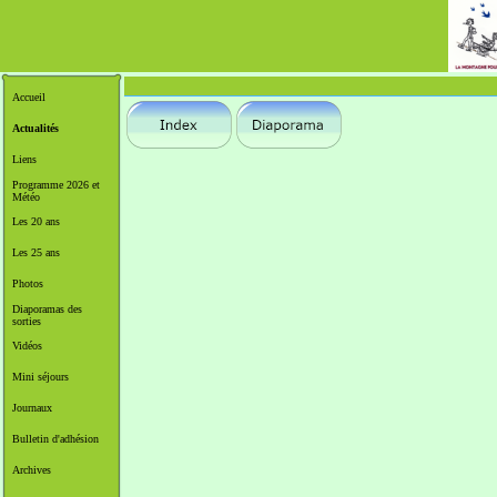
Accueil
Actualités
Liens
Programme 2026 et
Météo
Les 20 ans
Les 25 ans
Photos
Diaporamas des
sorties
Vidéos
Mini séjours
Journaux
Bulletin d'adhésion
Archives